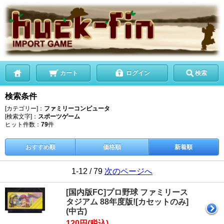
カート
ログイン
検索
検索条件
[カテゴリー]：
ファミリーコンピュータ
[検索文字]：
スポーツゲーム
ヒット件数：
79
件
おすすめ順
価格順
新着順
1-12 / 79
次のページへ
[国内版FC]プロ野球 ファミリース
タジアム 88年度版![カセットのみ]
(中古)
120円(税込)