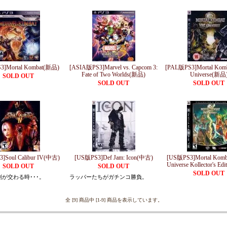
3]Mortal Kombat(新品)
[ASIA版PS3]Marvel vs. Capcom 3:
[PAL版PS3]Mortal Komb
Fate of Two Worlds(新品)
Universe(新品
SOLD OUT
SOLD OUT
SOLD OUT
]Soul Calibur IV(中古)
[US版PS3]Def Jam: Icon(中古)
[US版PS3]Mortal Komba
Universe Kollector's E
SOLD OUT
SOLD OUT
SOLD OUT
が交わる時･･･。
ラッパーたちがガチンコ勝負。
全 [9] 商品中 [1-9] 商品を表示しています。