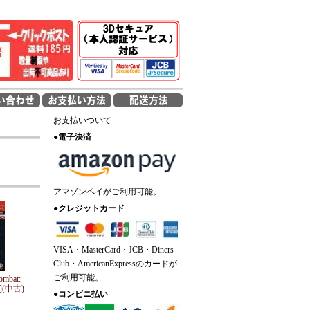
お支払いついて
●
電子決済
アマゾンペイがご利用可能。
●
クレジットカード
VISA・MasterCard・JCB・Diners
Club・AmericanExpressのカードが
ご利用可能。
mbat:
H](中古)
●
コンビニ払い