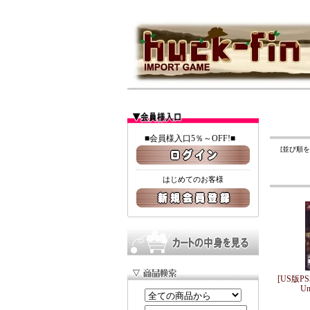
■会員様入口5％～OFF!■
[並び順
はじめてのお客様
[US版PS3
Un