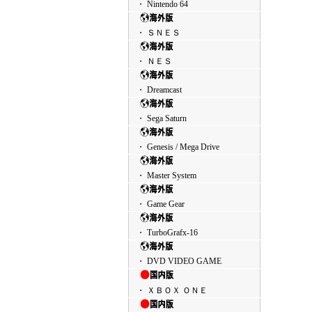
・ Nintendo 64
・ ＳＮＥＳ
・ ＮＥＳ
・ Dreamcast
・ Sega Saturn
・ Genesis / Mega Drive
・ Master System
・ Game Gear
・ TurboGrafx-16
・ DVD VIDEO GAME
・ ＸＢＯＸ ＯＮＥ