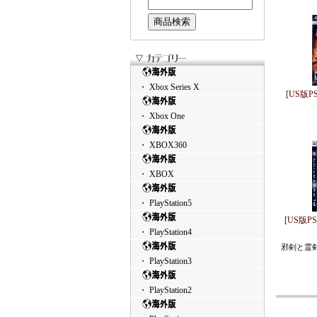
・ Xbox Series X
[US版PS
・ Xbox One
・ XBOX360
・ XBOX
・ PlayStation5
[US版PS3
・ PlayStation4
邪剣と霊剣
・ PlayStation3
・ PlayStation2