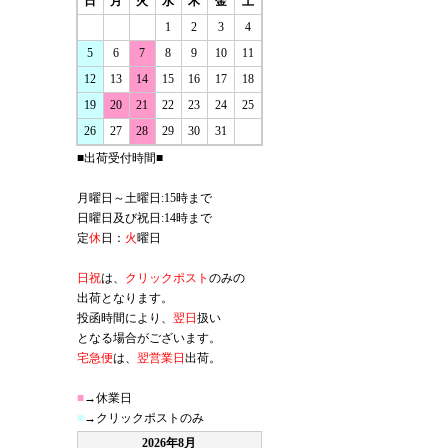
日
月
火
水
木
金
土
1
2
3
4
5
6
7
8
9
10
11
12
13
14
15
16
17
18
19
20
21
22
23
24
25
26
27
28
29
30
31
■出荷受付時間■
月曜日～土曜日:15時まで
日曜日及び祝日:14時まで
定
休
日：
火
曜日
日祝
は、
クリックポスト
のみの
出荷となります。
投函時間により、
翌日
扱い
となる場合がございます。
宅急便
は、
翌営業日
出荷。
■
→休業日
■
→クリックポストのみ
2026年8月