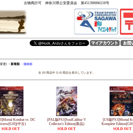
古物商許可 神奈川県公安委員会 第451390006218号
を変更]
・新着順
・価格順
全 [9] 商品中 [1-9] 商品を表示しています。
]Mortal Kombat vs. DC
[PAL版PS3]SoulCalibur V
[US版PS3]Mortal Ko
iverse[GH](中古)
Collector's Edition(新品)
Komplete Edition[G
SOLD OUT
SOLD OUT
SOLD OUT