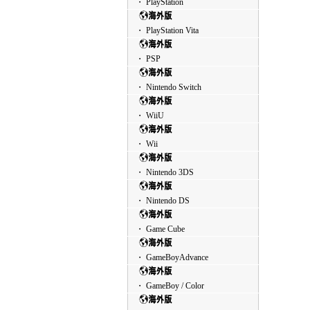
・ PlayStation
・ PlayStation Vita
・ PSP
・ Nintendo Switch
・ WiiU
・ Wii
・ Nintendo 3DS
・ Nintendo DS
・ Game Cube
・ GameBoyAdvance
・ GameBoy / Color