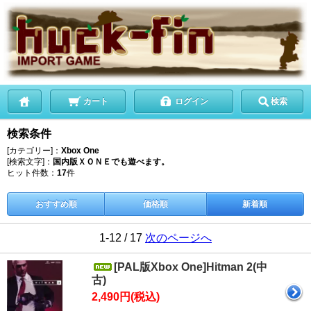
カート
ログイン
検索
検索条件
[カテゴリー]：
Xbox One
[検索文字]：
国内版ＸＯＮＥでも遊べます。
ヒット件数：
17
件
おすすめ順
価格順
新着順
1-12 / 17
次のページへ
[PAL版Xbox One]Hitman 2(中
古)
2,490円(税込)