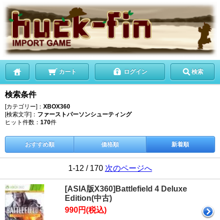
カート
ログイン
検索
検索条件
[カテゴリー]：
XBOX360
[検索文字]：
ファーストパーソンシューティング
ヒット件数：
170
件
おすすめ順
価格順
新着順
1-12 / 170
次のページへ
[ASIA版X360]Battlefield 4 Deluxe
Edition(中古)
990円(税込)