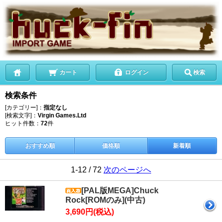
カート
ログイン
検索
検索条件
[カテゴリー]：
指定なし
[検索文字]：
Virgin Games.Ltd
ヒット件数：
72
件
おすすめ順
価格順
新着順
1-12 / 72
次のページへ
[PAL版MEGA]Chuck
Rock[ROMのみ](中古)
3,690円(税込)