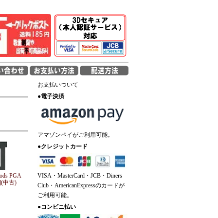
お支払いついて
●
電子決済
アマゾンペイがご利用可能。
●
クレジットカード
ods PGA
VISA・MasterCard・JCB・Diners
](中古)
Club・AmericanExpressのカードが
ご利用可能。
●
コンビニ払い