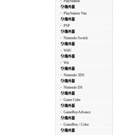
・ PlayStation
・ PlayStation Vita
・ PSP
・ Nintendo Switch
・ WiiU
・ Wii
・ Nintendo 3DS
・ Nintendo DS
・ Game Cube
・ GameBoyAdvance
・ GameBoy / Color