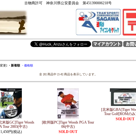
古物商許可 神奈川県公安委員会 第451390006218号
を変更]
・新着順
・価格順
全 [8] 商品中 [1-8] 商品を表示しています。
[北米版GBA]Tiger Wo
Tour Golf[ROMのみ
SOLD OUT
北米版GC]Tiger Woods
[欧州版PC]Tiger Woods PGA Tour
A Tour 2003(中古)
06(中古)
1,450円(税込)
SOLD OUT