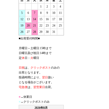
日
月
火
水
木
金
土
1
2
3
4
5
6
7
8
9
10
11
12
13
14
15
16
17
18
19
20
21
22
23
24
25
26
27
28
29
30
31
■出荷受付時間■
月曜日～土曜日:15時まで
日曜日及び祝日:14時まで
定
休
日：
火
曜日
日祝
は、
クリックポスト
のみの
出荷となります。
投函時間により、
翌日
扱い
となる場合がございます。
宅急便
は、
翌営業日
出荷。
■
→休業日
■
→クリックポストのみ
2026年8月