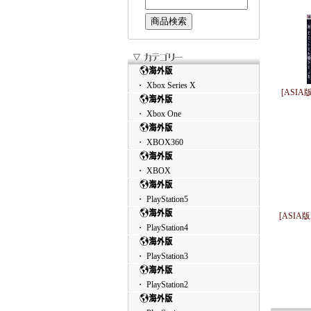
・ Xbox Series X
[ASIA版
・ Xbox One
・ XBOX360
・ XBOX
・ PlayStation5
[ASIA版X
・ PlayStation4
・ PlayStation3
・ PlayStation2