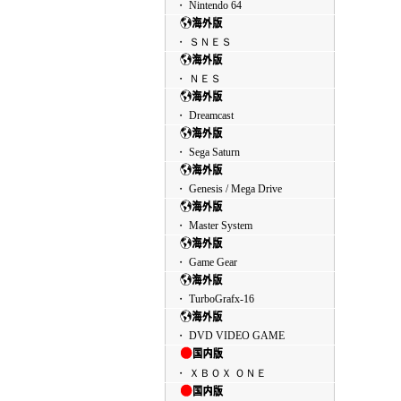
・ Nintendo 64
・ ＳＮＥＳ
・ ＮＥＳ
・ Dreamcast
・ Sega Saturn
・ Genesis / Mega Drive
・ Master System
・ Game Gear
・ TurboGrafx-16
・ DVD VIDEO GAME
・ ＸＢＯＸ ＯＮＥ