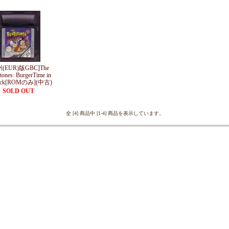
(EUR)版GBC]The
stones: BurgerTime in
ock[ROMのみ](中古)
SOLD OUT
全 [4] 商品中 [1-4] 商品を表示しています。