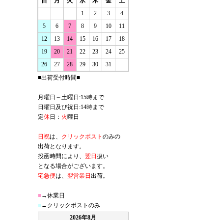
日
月
火
水
木
金
土
1
2
3
4
5
6
7
8
9
10
11
12
13
14
15
16
17
18
19
20
21
22
23
24
25
26
27
28
29
30
31
■出荷受付時間■
月曜日～土曜日:15時まで
日曜日及び祝日:14時まで
定
休
日：
火
曜日
日祝
は、
クリックポスト
のみの
出荷となります。
投函時間により、
翌日
扱い
となる場合がございます。
宅急便
は、
翌営業日
出荷。
■
→休業日
■
→クリックポストのみ
2026年8月