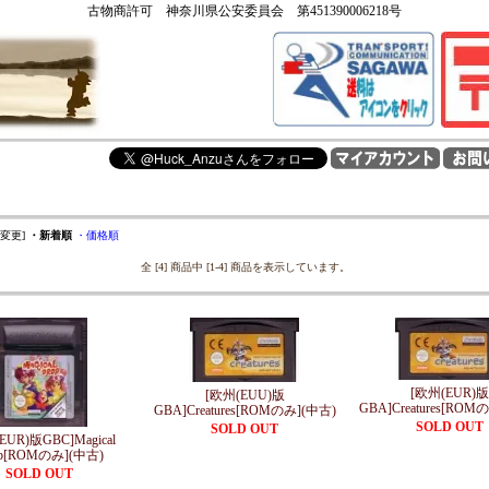
古物商許可 神奈川県公安委員会 第451390006218号
を変更]
・新着順
・価格順
全 [4] 商品中 [1-4] 商品を表示しています。
[欧州(EUR)版
[欧州(EUU)版
GBA]Creatures[ROM
GBA]Creatures[ROMのみ](中古)
SOLD OUT
SOLD OUT
EUR)版GBC]Magical
op[ROMのみ](中古)
SOLD OUT