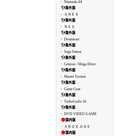
・ Nintendo 64
・ ＳＮＥＳ
・ ＮＥＳ
・ Dreamcast
・ Sega Saturn
・ Genesis / Mega Drive
・ Master System
・ Game Gear
・ TurboGrafx-16
・ DVD VIDEO GAME
・ ＸＢＯＸ ＯＮＥ