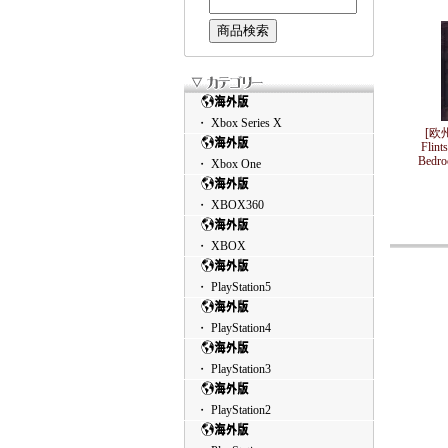
・ Xbox Series X
[欧州
Flint
Bedr
・ Xbox One
・ XBOX360
・ XBOX
・ PlayStation5
・ PlayStation4
・ PlayStation3
・ PlayStation2