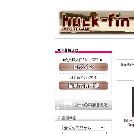
■会員様入口5％～OFF!■
[並び順
はじめてのお客様
[欧州(
Dr