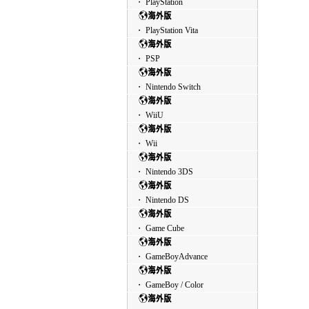
・ PlayStation
・ PlayStation Vita
・ PSP
・ Nintendo Switch
・ WiiU
・ Wii
・ Nintendo 3DS
・ Nintendo DS
・ Game Cube
・ GameBoyAdvance
・ GameBoy / Color