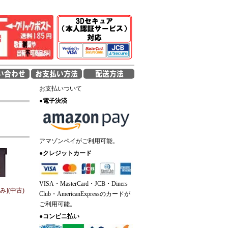
お支払いついて
●
電子決済
アマゾンペイがご利用可能。
●
クレジットカード
VISA・MasterCard・JCB・Diners
のみ](中古)
Club・AmericanExpressのカードが
ご利用可能。
●
コンビニ払い