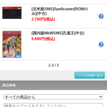
[北米版SMS]Spellcaster[ROMの
み](中古)
2,790円(税込)
[国内版MkIII/SMS]孔雀王(中古)
6,690円(税込)
1-3 / 3
ページの先頭へ戻る
商品検索