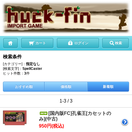
カート
ログイン
検索
検索条件
[カテゴリー]：
指定なし
[検索文字]：
SpellCaster
ヒット件数：
3
件
おすすめ順
価格順
新着順
1-3 / 3
[国内版FC]孔雀王[カセットの
み](中古)
950円(税込)