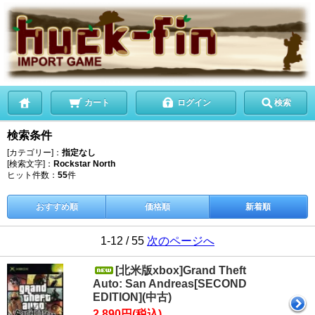
カート
ログイン
検索
検索条件
[カテゴリー]：
指定なし
[検索文字]：
Rockstar North
ヒット件数：
55
件
おすすめ順
価格順
新着順
1-12 / 55
次のページへ
[北米版xbox]Grand Theft
Auto: San Andreas[SECOND
EDITION](中古)
2,890円(税込)