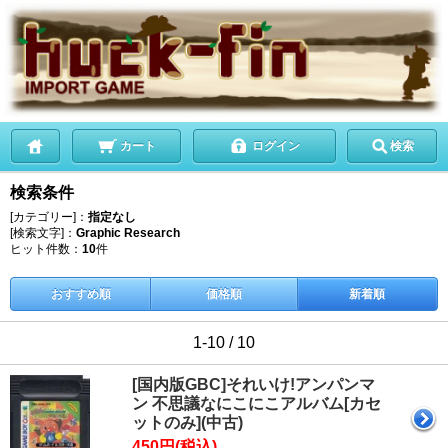
カート
ログイン
検索
検索条件
[カテゴリー]：
指定なし
[検索文字]：
Graphic Research
ヒット件数：
10
件
おすすめ順
価格順
新着順
1-10 / 10
[国内版GBC]それいけ!アンパンマ
ン 不思議なにこにこアルバム[カセ
ットのみ](中古)
450円(税込)