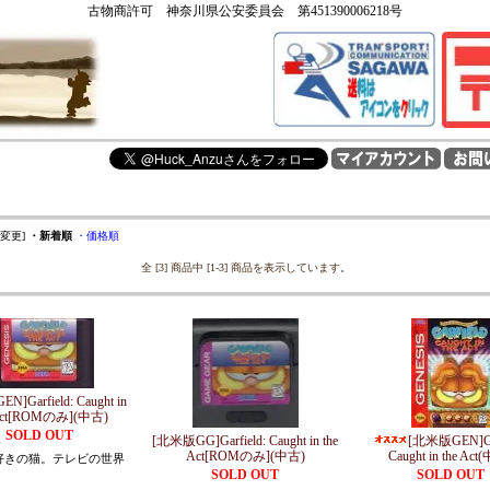
古物商許可 神奈川県公安委員会 第451390006218号
を変更]
・新着順
・価格順
全 [3] 商品中 [1-3] 商品を表示しています。
]Garfield: Caught in
 Act[ROMのみ](中古)
SOLD OUT
[北米版GG]Garfield: Caught in the
[北米版GEN]Gar
Act[ROMのみ](中古)
Caught in the Act
好きの猫。テレビの世界
！
SOLD OUT
SOLD OUT