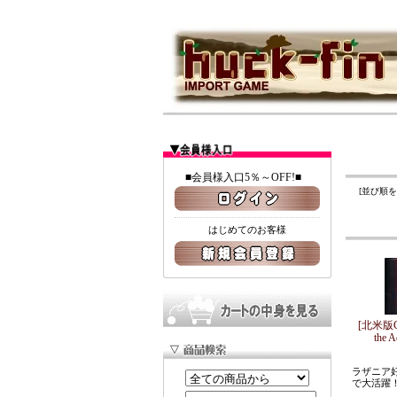
■会員様入口5％～OFF!■
[並び順
はじめてのお客様
[北米版GEN
the
ラザニア
で大活躍