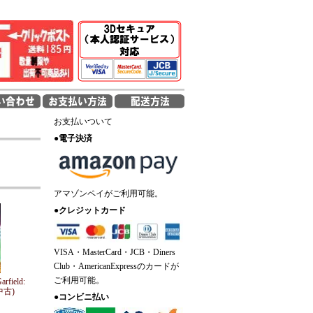
お支払いついて
●
電子決済
アマゾンペイがご利用可能。
●
クレジットカード
VISA・MasterCard・JCB・Diners
Club・AmericanExpressのカードが
ご利用可能。
field:
(中古)
●
コンビニ払い