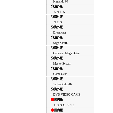
・ Nintendo 64
・ ＳＮＥＳ
・ ＮＥＳ
・ Dreamcast
・ Sega Saturn
・ Genesis / Mega Drive
・ Master System
・ Game Gear
・ TurboGrafx-16
・ DVD VIDEO GAME
・ ＸＢＯＸ ＯＮＥ