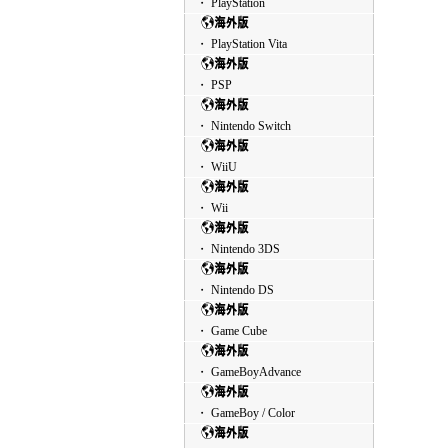
・ PlayStation
・ PlayStation Vita
・ PSP
・ Nintendo Switch
・ WiiU
・ Wii
・ Nintendo 3DS
・ Nintendo DS
・ Game Cube
・ GameBoyAdvance
・ GameBoy / Color