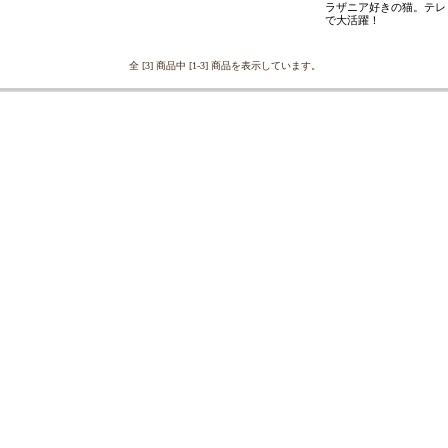
ラザニア好きの猫。テレ
で大活躍！
全 [3] 商品中 [1-3] 商品を表示しています。