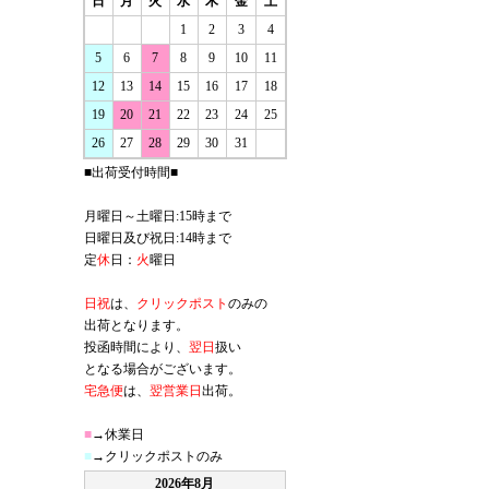
日
月
火
水
木
金
土
1
2
3
4
5
6
7
8
9
10
11
12
13
14
15
16
17
18
19
20
21
22
23
24
25
26
27
28
29
30
31
■出荷受付時間■
月曜日～土曜日:15時まで
日曜日及び祝日:14時まで
定
休
日：
火
曜日
日祝
は、
クリックポスト
のみの
出荷となります。
投函時間により、
翌日
扱い
となる場合がございます。
宅急便
は、
翌営業日
出荷。
■
→休業日
■
→クリックポストのみ
2026年8月