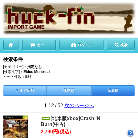
カート
ログイン
検索
検索条件
[カテゴリー]：
指定なし
[検索文字]：
Eidos Montreal
ヒット件数：
52
件
おすすめ順
価格順
新着順
1-12 / 52
次のページへ
[北米版xbox]Crash 'N'
Burn(中古)
2,790円(税込)