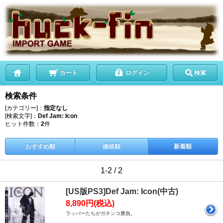
カート
ログイン
検索
検索条件
[カテゴリー]：
指定なし
[検索文字]：
Def Jam: Icon
ヒット件数：
2
件
おすすめ順
価格順
新着順
1-2 / 2
[US版PS3]Def Jam: Icon(中古)
8,890円(税込)
ラッパーたちがガチンコ勝負。