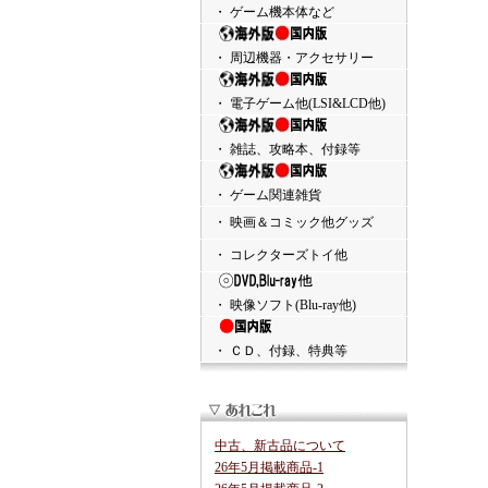
・ ゲーム機本体など
・ 周辺機器・アクセサリー
・ 電子ゲーム他(LSI&LCD他)
・ 雑誌、攻略本、付録等
・ ゲーム関連雑貨
・ 映画＆コミック他グッズ
・ コレクターズトイ他
・ 映像ソフト(Blu-ray他)
・ ＣＤ、付録、特典等
中古、新古品について
26年5月掲載商品-1