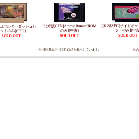
[国内版FC]サイドポケ
[北米版GEN]Atomic Runner[ROM
FC]バルダーダッシュ[カ
ットのみ](中古
のみ](中古)
ットのみ](中古)
SOLD OUT
SOLD OUT
SOLD OUT
全 [60] 商品中 [1-36] 商品を表示しています。
次の