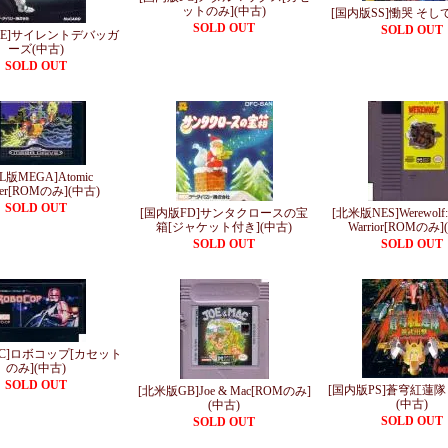
ットのみ](中古)
[国内版SS]慟哭 そして.
SOLD OUT
SOLD OUT
PE]サイレントデバッガ
ーズ(中古)
SOLD OUT
AL版MEGA]Atomic
ner[ROMのみ](中古)
SOLD OUT
[国内版FD]サンタクロースの宝
[北米版NES]Werewolf: 
箱[ジャケット付き](中古)
Warrior[ROMのみ]
SOLD OUT
SOLD OUT
FC]ロボコップ[カセット
のみ](中古)
SOLD OUT
[国内版PS]蒼穹紅蓮隊
[北米版GB]Joe & Mac[ROMのみ]
(中古)
(中古)
SOLD OUT
SOLD OUT