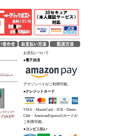
お支払いついて
●
電子決済
ページ ＞
アマゾンペイがご利用可能。
●
クレジットカード
VISA・MasterCard・JCB・Diners
ーパーバー
Club・AmericanExpressのカードが
のみ](中
ご利用可能。
●
コンビニ払い