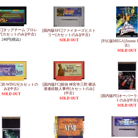
FC]タッグチーム プロレ
[国内版SFC]ファイターズヒスト
[カセットのみ](中古)
リー[カセットのみ](中古)
240円(税込)
SOLD OUT
[PAL版MEGA]Atomic 
古)
SOLD OUT
C]B-WINGS[カセットの
[国内版FC]探偵 神宮寺三郎 横浜
み](中古)
港連続殺人事件[カセットのみ]
(中古)
SOLD OUT
[国内版PE]オーバーラ
SOLD OUT
トのみ](中古)
SOLD OUT