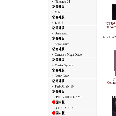
・ Nintendo 64
・ ＳＮＥＳ
・ ＮＥＳ
[北米版GEN
the Av
・ Dreamcast
レッドス
・ Sega Saturn
・ Genesis / Mega Drive
・ Master System
・ Game Gear
[
Comm
・ TurboGrafx-16
・ DVD VIDEO GAME
・ ＸＢＯＸ ＯＮＥ