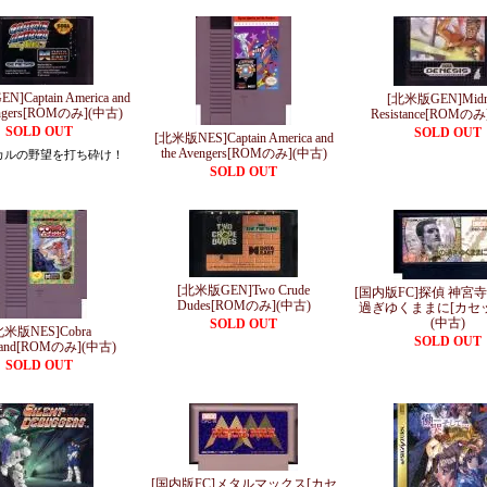
]Captain America and
[北米版GEN]Midni
engers[ROMのみ](中古)
Resistance[ROMの
SOLD OUT
SOLD OUT
[北米版NES]Captain America and
the Avengers[ROMのみ](中古)
カルの野望を打ち砕け！
SOLD OUT
[北米版GEN]Two Crude
[国内版FC]探偵 神宮
Dudes[ROMのみ](中古)
過ぎゆくままに[カセ
(中古)
SOLD OUT
北米版NES]Cobra
SOLD OUT
and[ROMのみ](中古)
SOLD OUT
[国内版FC]メタルマックス[カセ