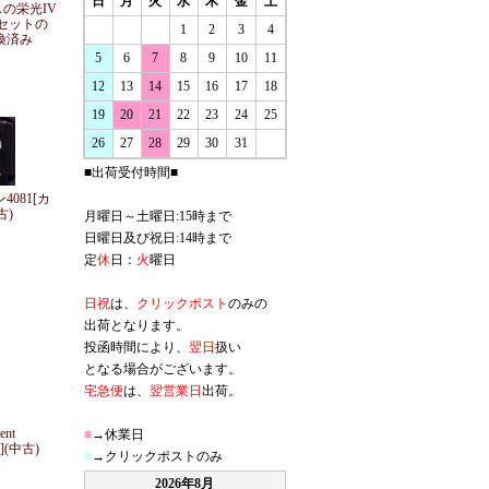
日
月
火
水
木
金
土
スの栄光IV
セットの
1
2
3
4
換済み
5
6
7
8
9
10
11
12
13
14
15
16
17
18
19
20
21
22
23
24
25
26
27
28
29
30
31
■出荷受付時間■
4081[カ
古)
月曜日～土曜日:15時まで
日曜日及び祝日:14時まで
定
休
日：
火
曜日
日祝
は、
クリックポスト
のみの
出荷となります。
投函時間により、
翌日
扱い
となる場合がございます。
宅急便
は、
翌営業日
出荷。
ent
■
→休業日
](中古)
■
→クリックポストのみ
2026年8月