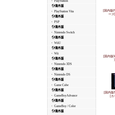
・ PlayStation
[国内版
・ PlayStation Vita
ーズ
・ PSP
・ Nintendo Switch
・ WiiU
・ Wii
[国内版
・ Nintendo 3DS
・ Nintendo DS
・ Game Cube
[国内版
・ GameBoyAdvance
[カ
・ GameBoy / Color