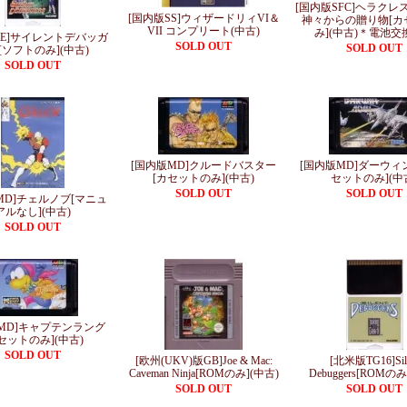
[国内版SFC]ヘラクレ
[国内版SS]ウィザードリィVI＆
神々からの贈り物[カ
VII コンプリート(中古)
み](中古)＊電池交
PE]サイレントデバッガ
SOLD OUT
SOLD OUT
[ソフトのみ](中古)
SOLD OUT
[国内版MD]クルードバスター
[国内版MD]ダーウィン
[カセットのみ](中古)
セットのみ](中
SOLD OUT
SOLD OUT
MD]チェルノブ[マニュ
アルなし](中古)
SOLD OUT
MD]キャプテンラング
セットのみ](中古)
SOLD OUT
[欧州(UKV)版GB]Joe & Mac:
[北米版TG16]Sil
Caveman Ninja[ROMのみ](中古)
Debuggers[ROMのみ
SOLD OUT
SOLD OUT