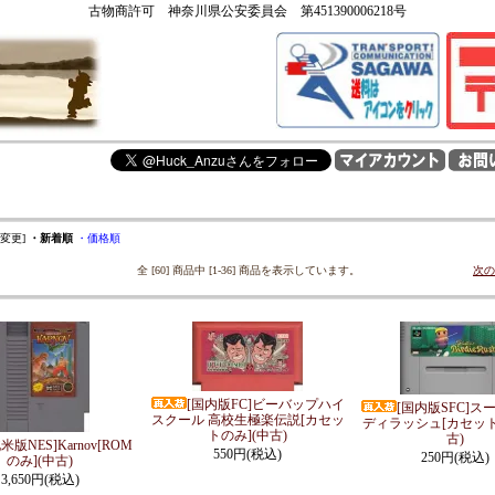
古物商許可 神奈川県公安委員会 第451390006218号
を変更]
・新着順
・価格順
全 [60] 商品中 [1-36] 商品を表示しています。
次の
[国内版FC]ビーバップハイ
[国内版SFC]ス
スクール 高校生極楽伝説[カセッ
ディラッシュ[カセット
トのみ](中古)
古)
米版NES]Karnov[ROM
550円(税込)
250円(税込)
のみ](中古)
3,650円(税込)