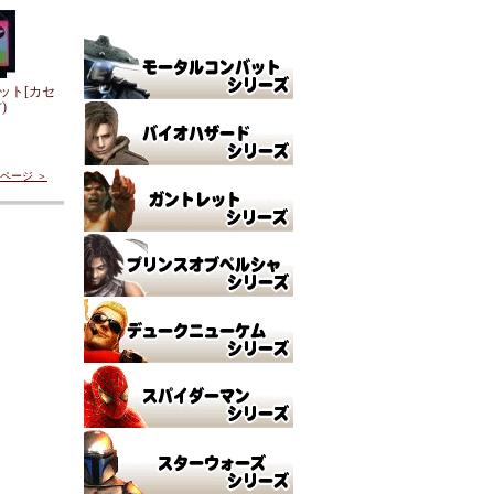
ット[カセ
)
ページ ＞