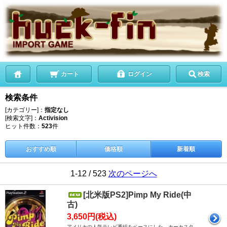
カート
ログイン
検索
検索条件
[カテゴリー]：
指定なし
[検索文字]：
Activision
ヒット件数：
523
件
おすすめ順
価格順
新着順
1-12 / 523
次のページへ
[北米版PS2]Pimp My Ride(中
古)
3,650円(税込)
アメリカの人気テレビ番組をベースにした、カーカスタ