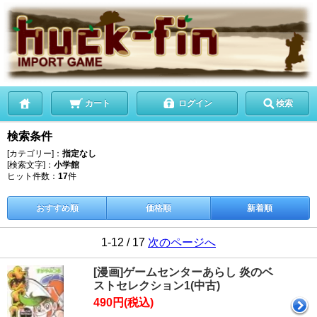
カート
ログイン
検索
検索条件
[カテゴリー]：
指定なし
[検索文字]：
小学館
ヒット件数：
17
件
おすすめ順
価格順
新着順
1-12 / 17
次のページへ
[漫画]ゲームセンターあらし 炎のベ
ストセレクション1(中古)
490円(税込)