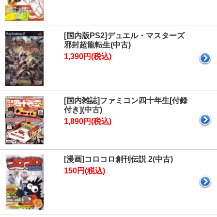
[国内版PS2]デュエル・マスターズ
邪封超龍転生(中古)
1,390円(税込)
[国内雑誌]ファミコン四十年生[付録
付き](中古)
1,890円(税込)
[漫画]コロコロ創刊伝説 2(中古)
150円(税込)