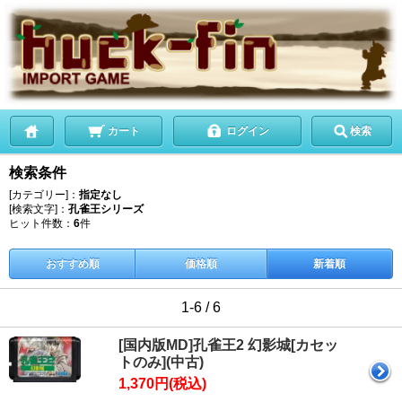
カート
ログイン
検索
検索条件
[カテゴリー]：
指定なし
[検索文字]：
孔雀王シリーズ
ヒット件数：
6
件
おすすめ順
価格順
新着順
1-6 / 6
[国内版MD]孔雀王2 幻影城[カセッ
トのみ](中古)
1,370円(税込)