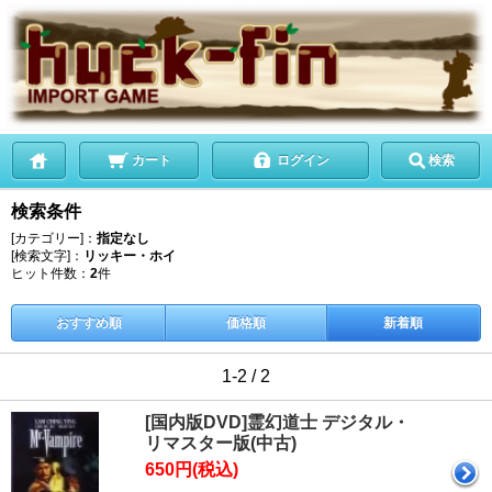
カート
ログイン
検索
検索条件
[カテゴリー]：
指定なし
[検索文字]：
リッキー・ホイ
ヒット件数：
2
件
おすすめ順
価格順
新着順
1-2 / 2
[国内版DVD]霊幻道士 デジタル・
リマスター版(中古)
650円(税込)