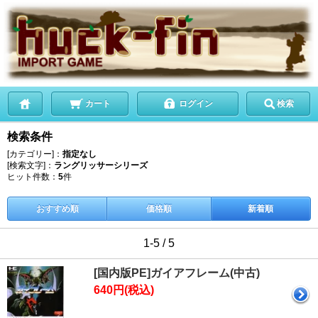
カート
ログイン
検索
検索条件
[カテゴリー]：
指定なし
[検索文字]：
ラングリッサーシリーズ
ヒット件数：
5
件
おすすめ順
価格順
新着順
1-5 / 5
[国内版PE]ガイアフレーム(中古)
640円(税込)