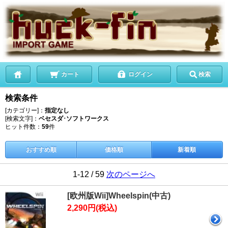
カート
ログイン
検索
検索条件
[カテゴリー]：
指定なし
[検索文字]：
ベセスダ･ソフトワークス
ヒット件数：
59
件
おすすめ順
価格順
新着順
1-12 / 59
次のページへ
[欧州版Wii]Wheelspin(中古)
2,290円(税込)