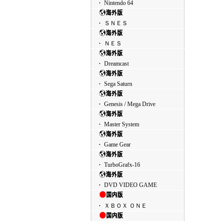
・ Nintendo 64
・ ＳＮＥＳ
・ ＮＥＳ
・ Dreamcast
・ Sega Saturn
・ Genesis / Mega Drive
・ Master System
・ Game Gear
・ TurboGrafx-16
・ DVD VIDEO GAME
・ ＸＢＯＸ ＯＮＥ