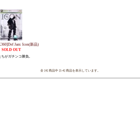
60]Def Jam: Icon(新品)
SOLD OUT
たちがガチンコ勝負。
全 [4] 商品中 [1-4] 商品を表示しています。