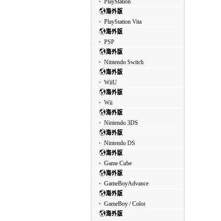
・ PlayStation
・ PlayStation Vita
・ PSP
・ Nintendo Switch
・ WiiU
・ Wii
・ Nintendo 3DS
・ Nintendo DS
・ Game Cube
・ GameBoyAdvance
・ GameBoy / Color