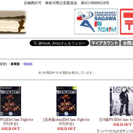
古物商許可 神奈川県公安委員会 第451390006218号
を変更]
・新着順
・価格順
全 [4] 商品中 [1-4] 商品を表示しています。
2]Def Jam: Fight for
[北米版xbox]Def Jam: Fight for
[US版PS3]Def Jam: I
NY(中古)
NY(中古)
SOLD OUT
SOLD OUT
SOLD OUT
ラッパーたちがガチンコ