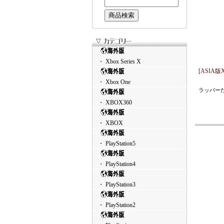
・ Xbox Series X
[ASIA版X3
・ Xbox One
ラッパー
・ XBOX360
・ XBOX
・ PlayStation5
・ PlayStation4
・ PlayStation3
・ PlayStation2