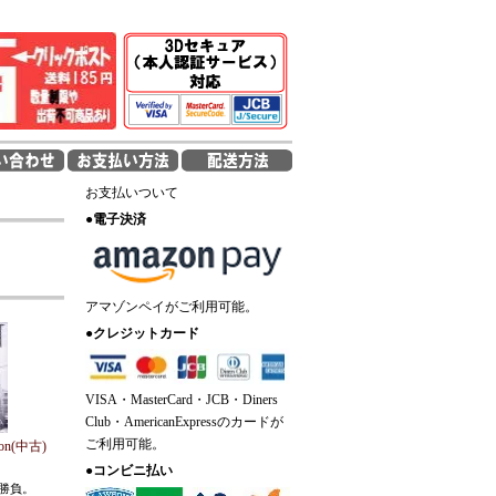
お支払いついて
●
電子決済
アマゾンペイがご利用可能。
●
クレジットカード
VISA・MasterCard・JCB・Diners
Club・AmericanExpressのカードが
ご利用可能。
con(中古)
●
コンビニ払い
勝負。