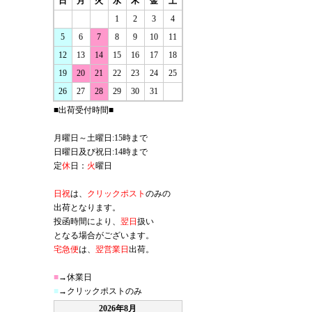
日
月
火
水
木
金
土
1
2
3
4
5
6
7
8
9
10
11
12
13
14
15
16
17
18
19
20
21
22
23
24
25
26
27
28
29
30
31
■出荷受付時間■
月曜日～土曜日:15時まで
日曜日及び祝日:14時まで
定
休
日：
火
曜日
日祝
は、
クリックポスト
のみの
出荷となります。
投函時間により、
翌日
扱い
となる場合がございます。
宅急便
は、
翌営業日
出荷。
■
→休業日
■
→クリックポストのみ
2026年8月