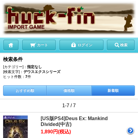
カート
ログイン
検索
検索条件
[カテゴリー]：
指定なし
[検索文字]：
デウスエクスシリーズ
ヒット件数：
7
件
おすすめ順
価格順
新着順
1-7 / 7
[US版PS4]Deus Ex: Mankind
Divided(中古)
1,890円(税込)