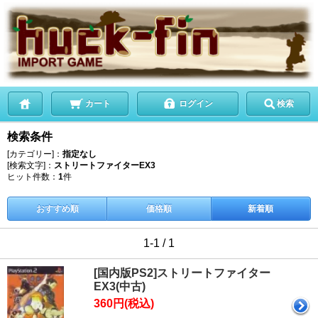
カート
ログイン
検索
検索条件
[カテゴリー]：
指定なし
[検索文字]：
ストリートファイターEX3
ヒット件数：
1
件
おすすめ順
価格順
新着順
1-1 / 1
[国内版PS2]ストリートファイター
EX3(中古)
360円(税込)