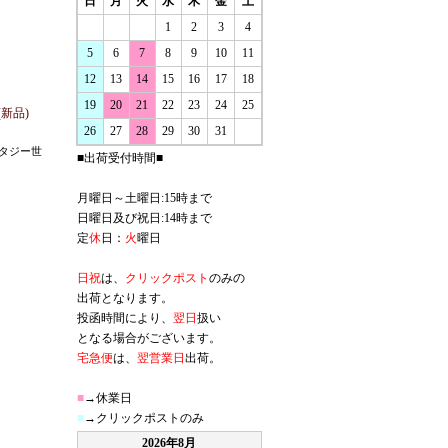
日
月
火
水
木
金
土
1
2
3
4
5
6
7
8
9
10
11
12
13
14
15
16
17
18
19
20
21
22
23
24
25
n(新品)
26
27
28
29
30
31
タジー世
■出荷受付時間■
月曜日～土曜日:15時まで
日曜日及び祝日:14時まで
定
休
日：
火
曜日
日祝
は、
クリックポスト
のみの
出荷となります。
投函時間により、
翌日
扱い
となる場合がございます。
宅急便
は、
翌営業日
出荷。
■
→休業日
■
→クリックポストのみ
2026年8月