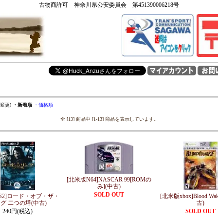
古物商許可 神奈川県公安委員会 第451390006218号
を変更]
・新着順
・価格順
全 [13] 商品中 [1-13] 商品を表示しています。
[北米版N64]NASCAR 99[ROMの
み](中古)
SOLD OUT
PS2]ロード・オブ・ザ・
[北米版xbox]Blood Wa
グ 二つの塔(中古)
古)
240円(税込)
SOLD OUT