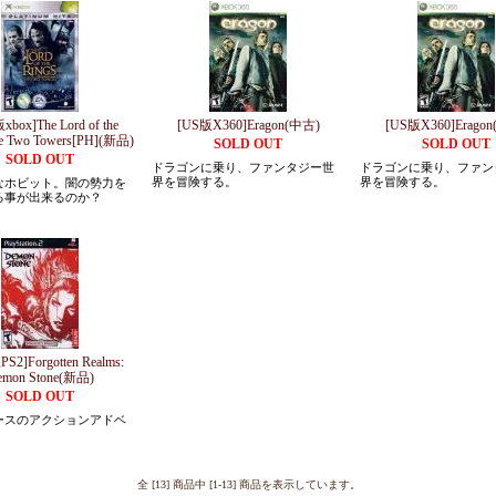
box]The Lord of the
[US版X360]Eragon(中古)
[US版X360]Erago
he Two Towers[PH](新品)
SOLD OUT
SOLD OUT
SOLD OUT
ドラゴンに乗り、ファンタジー世
ドラゴンに乗り、ファン
界を冒険する。
界を冒険する。
なホビット。闇の勢力を
る事が出来るのか？
2]Forgotten Realms:
emon Stone(新品)
SOLD OUT
ースのアクションアドベ
全 [13] 商品中 [1-13] 商品を表示しています。