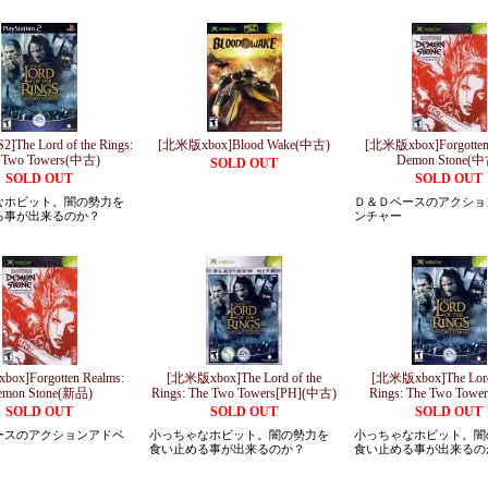
The Lord of the Rings:
[北米版xbox]Blood Wake(中古)
[北米版xbox]Forgotten 
 Two Towers(中古)
Demon Stone(中
SOLD OUT
SOLD OUT
SOLD OUT
なホビット。闇の勢力を
Ｄ＆Ｄベースのアクショ
る事が出来るのか？
ンチャー
ox]Forgotten Realms:
[北米版xbox]The Lord of the
[北米版xbox]The Lord 
emon Stone(新品)
Rings: The Two Towers[PH](中古)
Rings: The Two Tow
SOLD OUT
SOLD OUT
SOLD OUT
ースのアクションアドベ
小っちゃなホビット。闇の勢力を
小っちゃなホビット。闇
食い止める事が出来るのか？
食い止める事が出来るの