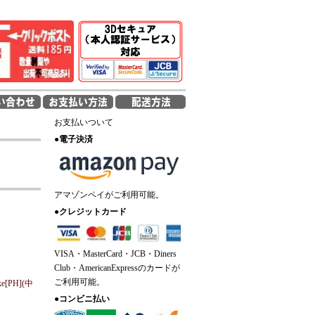
お支払いついて
●
電子決済
アマゾンペイがご利用可能。
●
クレジットカード
VISA・MasterCard・JCB・Diners
Club・AmericanExpressのカードが
ご利用可能。
ke[PH](中
●
コンビニ払い