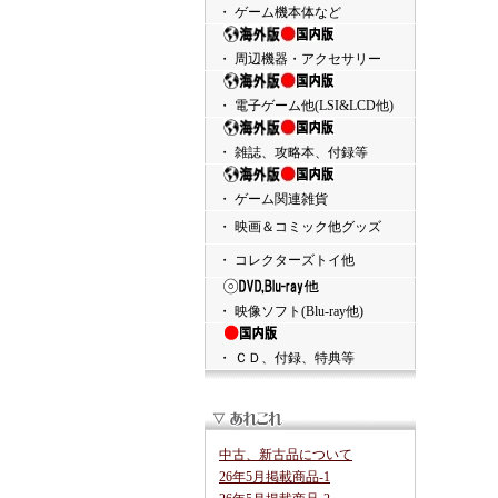
・ ゲーム機本体など
・ 周辺機器・アクセサリー
・ 電子ゲーム他(LSI&LCD他)
・ 雑誌、攻略本、付録等
・ ゲーム関連雑貨
・ 映画＆コミック他グッズ
・ コレクターズトイ他
・ 映像ソフト(Blu-ray他)
・ ＣＤ、付録、特典等
中古、新古品について
26年5月掲載商品-1