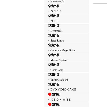
・ Nintendo 64
・ ＳＮＥＳ
・ ＮＥＳ
・ Dreamcast
・ Sega Saturn
・ Genesis / Mega Drive
・ Master System
・ Game Gear
・ TurboGrafx-16
・ DVD VIDEO GAME
・ ＸＢＯＸ ＯＮＥ