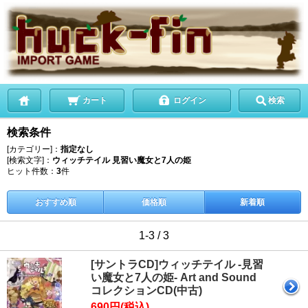
カート
ログイン
検索
検索条件
[カテゴリー]：
指定なし
[検索文字]：
ウィッチテイル 見習い魔女と7人の姫
ヒット件数：
3
件
おすすめ順
価格順
新着順
1-3 / 3
[サントラCD]ウィッチテイル -見習
い魔女と7人の姫- Art and Sound
コレクションCD(中古)
690円(税込)