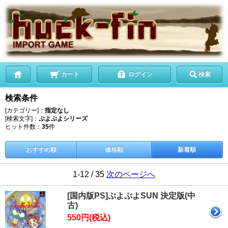
カート
ログイン
検索
検索条件
[カテゴリー]：
指定なし
[検索文字]：
ぷよぷよシリーズ
ヒット件数：
35
件
おすすめ順
価格順
新着順
1-12 / 35
次のページへ
[国内版PS]ぷよぷよSUN 決定版(中
古)
550円(税込)