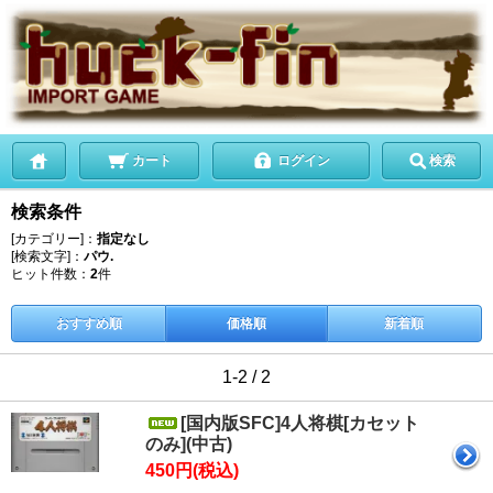
カート
ログイン
検索
検索条件
[カテゴリー]：
指定なし
[検索文字]：
パウ.
ヒット件数：
2
件
おすすめ順
価格順
新着順
1-2 / 2
[国内版SFC]4人将棋[カセット
のみ](中古)
450円(税込)