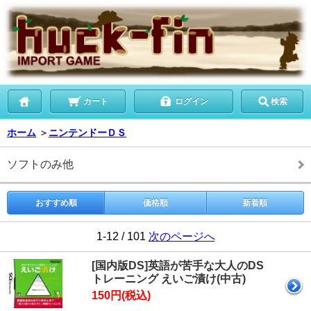
カート
ログイン
検索
ホーム
＞
ニンテンドーＤＳ
ソフトのみ他
おすすめ順
価格順
新着順
1-12 / 101
次のページへ
[国内版DS]英語が苦手な大人のDS
トレーニング えいご漬け(中古)
150円(税込)