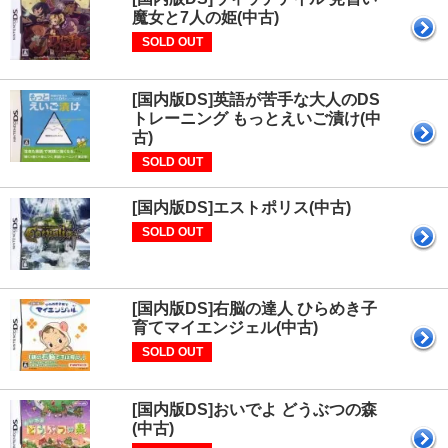
魔女と7人の姫(中古)
SOLD OUT
[国内版DS]英語が苦手な大人のDS
トレーニング もっとえいご漬け(中
古)
SOLD OUT
[国内版DS]エストポリス(中古)
SOLD OUT
[国内版DS]右脳の達人 ひらめき子
育てマイエンジェル(中古)
SOLD OUT
[国内版DS]おいでよ どうぶつの森
(中古)