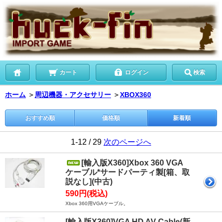
カート
ログイン
検索
ホーム
＞
周辺機器・アクセサリー
＞
XBOX360
おすすめ順
価格順
新着順
1-12 / 29
次のページへ
[輸入版X360]Xbox 360 VGA
ケーブル*サードパーティ製[箱、取
説なし](中古)
590円(税込)
Xbox 360用VGAケーブル。
[輸入版X360]VGA HD AV Cable(新